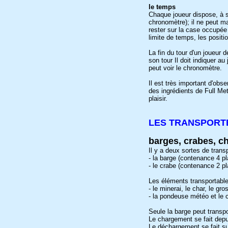
le temps
Chaque joueur dispose, à s
chronomètre); il ne peut m
rester sur la case occupée 
limite de temps, les positi
La fin du tour d'un joueur 
son tour Il doit indiquer a
peut voir le chronomètre.
Il est très important d'obs
des ingrédients de Full Me
plaisir.
LES TRANSPORT
barges, crabes, 
Il y a deux sortes de trans
- la barge (contenance 4 pl
- le crabe (contenance 2 pl
Les éléments transportable
- le minerai, le char, le g
- la pondeuse météo et le
Seule la barge peut transp
Le chargement se fait depu
Le déchargement se fait su