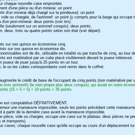
our chaque nouvelle case empruntée.
nt d'une pièce ou d'un minerai: un point
artir d'un minerai déjà chargé sur la pondeuse): un point
ce vide ou chargée, de l'astronef: un point (y compris pour la barge qui occupe 
 d'un pion-minerai: deux points (voir tirs).
elle (seulement sur un astronef conquis): deux points.
n, deux, trois ou quatre points selon son état (voir départ).
oints sur ses quinze en économise cinq.
points sur ses quinze en économise dix.
omisables est de dix, utilisable en totalité ou par tranche de cinq, au tour d
nts est matérialisé par un cube placé visiblement devant le joueur intéressé.
 joueur de jouer jusqu'à 25 points en un tour.
sé, le ou les cubes correspondants sont remis dans le coffret.
augmente le crédit de base de l'occupant de cinq points (non matérialisé par 
 trois astronefs (le sien propre plus deux conquis), qui aurait en outre écon
ints (15 + 5 + 5) + 10 points = 35 points.
tion est comptabilisé DÉFINITIVEMENT.
r erreur une manœuvre impossible, seuls les points précédant cette manœuvre
nd à partir de la dernière case avant la manœuvre impossible.
aque pièce, vide ou chargée, occupe une case sur le plateau: deux pièces ne p
et transports).
ux cases; chaque nouvelle case qu'elle occupe au cours d'un déplacement lui