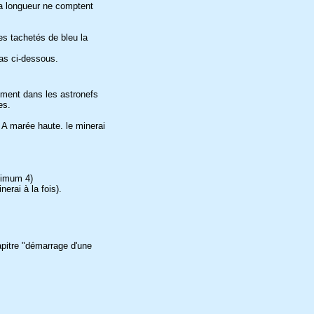
a longueur ne comptent
es tachetés de bleu la
as ci-dessous.
vement dans les astronefs
es.
 A marée haute. le minerai
ximum 4)
erai à la fois).
apitre "démarrage d'une