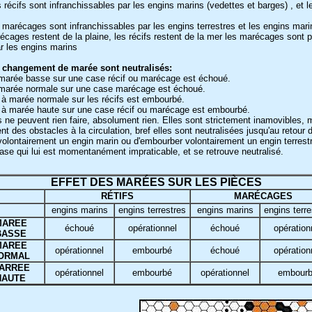
récifs sont infranchissables par les engins marins (vedettes et barges) , et l
 marécages sont infranchissables par les engins terrestres et les engins mar
cages restent de la plaine, les récifs restent de la mer les marécages sont p
ar les engins marins
e changement de marée sont neutralisés:
à marée basse sur une case récif ou marécage est échoué.
à marée normale sur une case marécage est échoué.
s à marée normale sur les récifs est embourbé.
is à marée haute sur une case récif ou marécage est embourbé.
s ne peuvent rien faire, absolument rien. Elles sont strictement inamovibles, 
nt des obstacles à la circulation, bref elles sont neutralisées jusqu'au retour
 volontairement un engin marin ou d'embourber volontairement un engin terrestr
case qui lui est momentanément impraticable, et se retrouve neutralisé.
EFFET DES MARÉES SUR LES PIÈCES
RÉTIFS
MARÉCAGES
engins marins
engins terrestres
engins marins
engins terre
MAREE
échoué
opérationnel
échoué
opération
BASSE
MAREE
opérationnel
embourbé
échoué
opération
ORMAL
ARREE
opérationnel
embourbé
opérationnel
embour
HAUTE