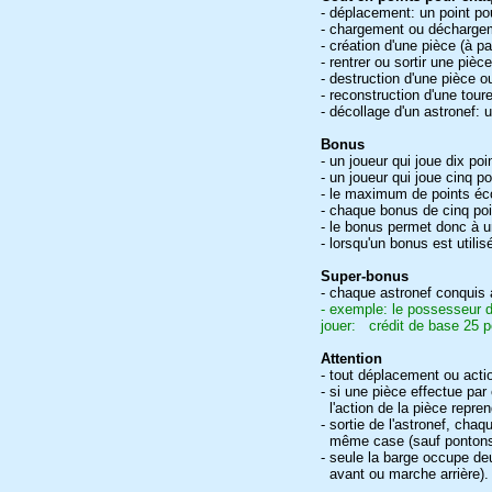
- déplacement: un point p
- chargement ou déchargeme
- création d'une pièce (à p
- rentrer ou sortir une piè
- destruction d'une pièce ou
- reconstruction d'une tour
- décollage d'un astronef: u
Bonus
- un joueur qui joue dix p
- un joueur qui joue cinq 
- le maximum de points écon
- chaque bonus de cinq poi
- le bonus permet donc à un
- lorsqu'un bonus est utili
Super-bonus
- chaque astronef conquis 
- exemple: le possesseur de
jouer: crédit de base 25 po
Attention
- tout déplacement ou ac
- si une pièce effectue pa
l'action de la pièce repre
- sortie de l'astronef, ch
même case (sauf pontons 
- seule la barge occupe de
avant ou marche arrière).