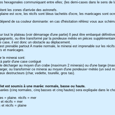
es hexagonales communiquant entre elles; (les demi-cases dans le sens de l
mitent les zones d'arrivée des astronefs.
plaine est ocre, les récifs sont bleus tachetés d'ocre, les marécages sont ocr
dépend de sa couleur dominante: en cas d'hésitation référez vous aux schém
r tout le plateau (voir démarrage d'une partie) Il peut être embarqué définiti
 gagnants, ou être transformé par la pondeuse météo en pièces supplémentair
 case, il est donc un obstacle au déplacement.
est prenable partout A marée normale, le minerai est imprenable sur les récifs
ifs et marécages.
r le minerai sont:
 à partir d'une case contiguë
er, le décharger au moyen d'un crabe (maximum 2 minerais) ou d'une barge (ma
charger, ou transformer ce minerai au moyen d'une pondeuse~météo (un seul min
eux destructeurs (char, vedette, tourelle, gros tas).
let est soumis à une marée: normale, basse ou haute.
arées (cinq normales, cinq basses et cinq hautes) sera expliquée dans le ch
s = plaine. récifs = mer
et récifs = mer
et récifs = plaine