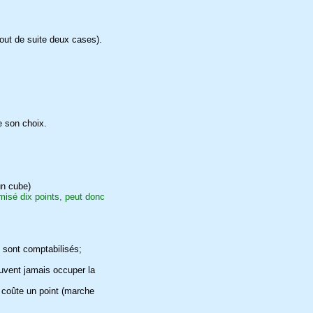
tout de suite deux cases).
e son choix.
un cube)
omisé dix points, peut donc
 sont comptabilisés;
euvent jamais occuper la
 coûte un point (marche