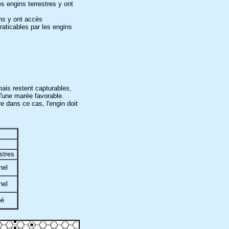
es engins terrestres y ont
ins y ont accès
raticables par les engins
mais restent capturables,
 d'une marée favorable.
e dans ce cas, l'engin doit
stres
nel
nel
bé