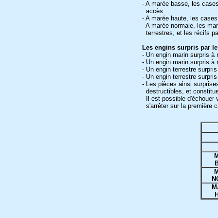
- A marée basse, les cases 
accès
- A marée haute, les cases
- A marée normale, les maré
terrestres, et les récifs p
Les engins surpris par l
- Un engin marin surpris 
- Un engin marin surpris 
- Un engin terrestre surpri
- Un engin terrestre surpr
- Les pièces ainsi surprise
destructibles, et constitue
- Il est possible d'échouer
s'arrêter sur la première 
N
M