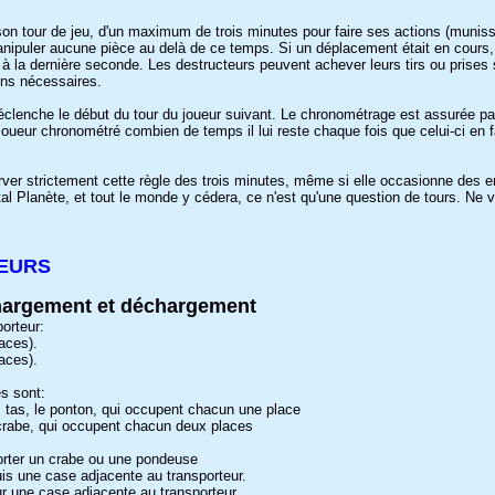
on tour de jeu, d'un maximum de trois minutes pour faire ses actions (munis
anipuler aucune pièce au delà de ce temps. Si un déplacement était en cours,
à la dernière seconde. Les destructeurs peuvent achever leurs tirs ou prises s
ons nécessaires.
déclenche le début du tour du joueur suivant. Le chronométrage est assurée par 
u joueur chronométré combien de temps il lui reste chaque fois que celui-ci en 
erver strictement cette règle des trois minutes, même si elle occasionne des e
tal Planète, et tout le monde y cédera, ce n'est qu'une question de tours. Ne 
EURS
chargement et déchargement
porteur:
aces).
aces).
s sont:
ros tas, le ponton, qui occupent chacun une place
 crabe, qui occupent chacun deux places
orter un crabe ou une pondeuse
is une case adjacente au transporteur.
r une case adjacente au transporteur.