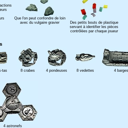
actions
eurs
urs
Que l'on peut confondre de loin
avec du vulgaire gravier
Des petits bouts de plastique
servant à identifier les pièces
contrôlées par chaque joueur
bs
s-tas
8 crabes
4 pondeuses
8 vedettes
4 barge
4 astronefs