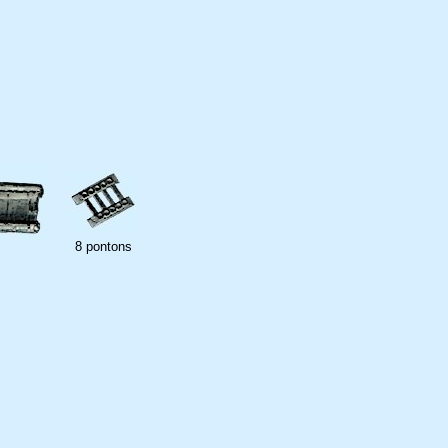
s
8 pontons