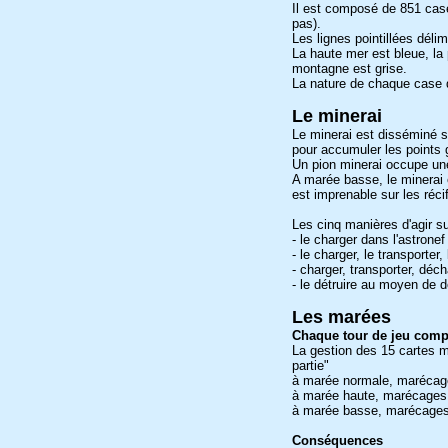
Il est composé de 851 cas
pas).
Les lignes pointillées déli
La haute mer est bleue, la 
montagne est grise.
La nature de chaque case 
Le minerai
Le minerai est disséminé su
pour accumuler les points
Un pion minerai occupe une
A marée basse, le minerai 
est imprenable sur les réc
Les cinq manières d'agir su
- le charger dans l'astronef
- le charger, le transport
- charger, transporter, dé
- le détruire au moyen de d
Les marées
Chaque tour de jeu comp
La gestion des 15 cartes m
partie"
à marée normale, marécage
à marée haute, marécages 
à marée basse, marécages 
Conséquences