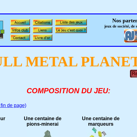
Nos parten
jeux de société, de 
ULL METAL PLANE
COMPOSITION DU JEU:
r fin de page)
eur
Une centaine de
Une centaine de
pions-minerai
marqueurs