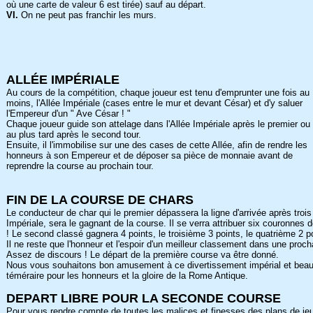
où une carte de valeur 6 est tirée) sauf au départ.
VI.
On ne peut pas franchir les murs.
ALLÉE IMPÉRIALE
Au cours de la compétition, chaque joueur est tenu d'emprunter une fois au
moins, l'Allée Impériale (cases entre le mur et devant César) et d'y saluer
l'Empereur d'un " Ave César ! "
Chaque joueur guide son attelage dans l'Allée Impériale après le premier ou
au plus tard après le second tour.
Ensuite, il l'immobilise sur une des cases de cette Allée, afin de rendre les
honneurs à son Empereur et de déposer sa pièce de monnaie avant de
reprendre la course au prochain tour.
FIN DE LA COURSE DE CHARS
Le conducteur de char qui le premier dépassera la ligne d'arrivée après trois
Impériale, sera le gagnant de la course. Il se verra attribuer six couronnes de
! Le second classé gagnera 4 points, le troisième 3 points, le quatrième 2 po
Il ne reste que l'honneur et l'espoir d'un meilleur classement dans une proc
Assez de discours ! Le départ de la première course va être donné.
Nous vous souhaitons bon amusement à ce divertissement impérial et beau
téméraire pour les honneurs et la gloire de la Rome Antique.
DEPART LIBRE POUR LA SECONDE COURSE
Pour vous rendre compte de toutes les malices et finesses des plans de j