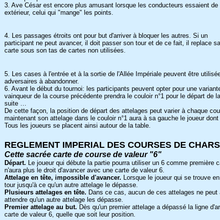
3. Ave César est encore plus amusant lorsque les conducteurs essaient de s
extérieur, celui qui "mange" les points.
4. Les passages étroits ont pour but d'arriver à bloquer les autres. Si un
participant ne peut avancer, il doit passer son tour et de ce fait, il replace s
carte sous son tas de cartes non utilisées.
5. Les cases à l'entrée et à la sortie de l'Allée Impériale peuvent être utilis
adversaires à abandonner.
6. Avant le début du tournoi: les participants peuvent opter pour une variant
vainqueur de la course précédente prendra le couloir n°1 pour le départ de l
suite …
De cette façon, la position de départ des attelages peut varier à chaque co
maintenant son attelage dans le couloir n°1 aura à sa gauche le joueur dont 
Tous les joueurs se placent ainsi autour de la table.
REGLEMENT IMPERIAL DES COURSES DE CHARS
Cette sacrée carte de course de valeur "6"
Départ.
Le joueur qui débute la partie pourra utiliser un 6 comme première car
n'aura plus le droit d'avancer avec une carte de valeur 6.
Attelage en tête, impossible d'avancer.
Lorsque le joueur qui se trouve en 
tour jusqu'à ce qu'un autre attelage le dépasse.
Plusieurs attelages en tête.
Dans ce cas, aucun de ces attelages ne peut a
attendre qu'un autre attelage les dépasse.
Premier attelage au but.
Dès qu'un premier attelage a dépassé la ligne d'ar
carte de valeur 6, quelle que soit leur position.