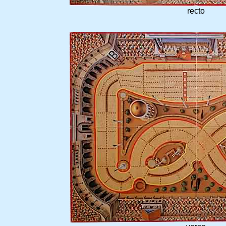
recto