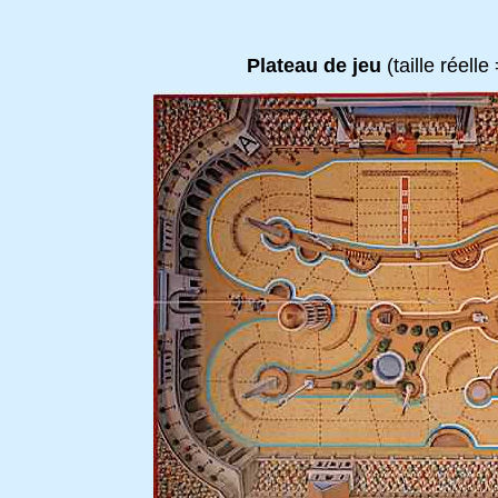
Plateau
de jeu
(taille réell