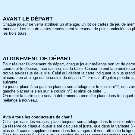
AVANT LE DÉPART
Chaque joueur se verra attribuer un attelage, un lot de cartes de jeu de mê
monnaie. Les lots de cartes représentent la réserve de points calculée au pl
les trois tours.
ALIGNEMENT DE DÉPART
Pour réaliser l'alignement de départ, chaque joueur mélange son lot de cart
course et le dépose, face cachée, sur la table. Chacun prend la première ca
trouve au-dessus de la pile. Celui qui détient la carte indiquant la plus gran
placera son attelage sur le couloir de départ n°1. En cas d'égalité prendre la
suivante.
Le joueur placé à sa gauche placera son attelage sur le couloir n°2, son voi
gauche placera le sien sur le couloir n°3 et ainsi de suite ...
On remet la carte qui a servi à déterminer la première place dans le paquet 
mélange à nouveau.
Avis à tous les conducteurs de char !
Celui qui, dans les virages, place toujours son attelage dans le couloir intér
La réserve de chaque joueur a été calculée si juste, que dans la variante 3 -
plus de 4 cases supplémentaires dans les virages s'il veut atteindre la ligne 