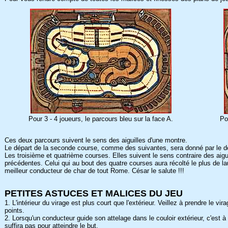
Pour 3 - 4 joueurs, le parcours bleu sur la face A.
Po
Ces deux parcours suivent le sens des aiguilles d'une montre.
Le départ de la seconde course, comme des suivantes, sera donné par le de
Les troisième et quatrième courses. Elles suivent le sens contraire des aig
précédentes. Celui qui au bout des quatre courses aura récolté le plus de la
meilleur conducteur de char de tout Rome. César le salute !!!
PETITES ASTUCES ET MALICES DU JEU
1. L'intérieur du virage est plus court que l'extérieur. Veillez à prendre le vi
points.
2. Lorsqu'un conducteur guide son attelage dans le couloir extérieur, c'est à
suffira pas pour atteindre le but.