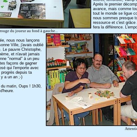
Après le premier décomp
avance, mais comme touj
tout le monde se ligue con
nous sommes presque tou
ressource et c'est grâce
fera la différence. L'emp
ouge du joueur au fond à gauche...
rée, nous nous lançons
nne Ville, j'avais oublié
é. Le pauvre Christophe,
hème, et n'avait jamais
onne "normal" à un peu
ntes façons de gagner
José qui l'emporte avec
 progrès depuis ta
 y a un an ;-)
 du matin, Oups ! 1h30,
d'heure.
Attenti