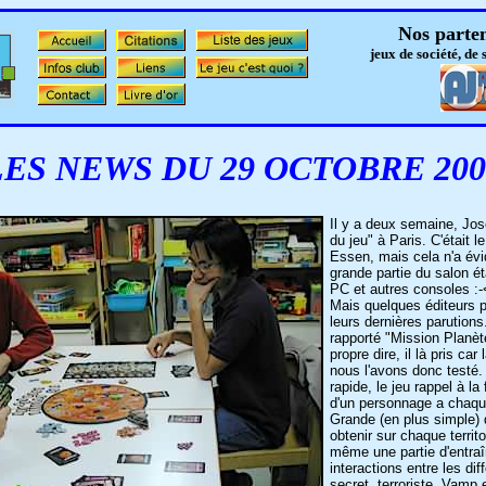
Nos parten
jeux de société, de 
LES NEWS DU 29 OCTOBRE 200
Il y a deux semaine, Jos
du jeu" à Paris. C'était
Essen, mais cela n'a évi
grande partie du salon é
PC et autres consoles :
Mais quelques éditeurs 
leurs dernières parutions.
rapporté "Mission Planèt
propre dire, il là pris car 
nous l'avons donc testé. 
rapide, le jeu rappel à la 
d'un personnage a chaque
Grande (en plus simple) d
obtenir sur chaque territo
même une partie d'entraî
interactions entre les di
secret, terroriste, Vamp