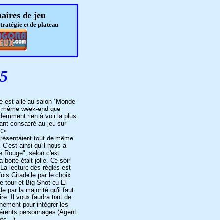
aires de jeu
stratégie et de plateau
5
é est allé au salon "Monde
 le même week-end que
demment rien à voir la plus
tant consacré au jeu sur
-<>
présentaient tout de même
 C'est ainsi qu'il nous a
e Rouge", selon c'est
la boite était jolie. Ce soir
La lecture des règles est
fois Citadelle par le choix
 tour et Big Shot ou El
e par la majorité qu'il faut
ire. Il vous faudra tout de
nement pour intégrer les
fférents personnages (Agent
 etc…)